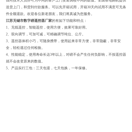
我司技术人员亦可为不同的客户上门安装调校不同的数值。全国各地购机提供
送货上门，和货到付款服务。可以先开箱试用，开箱30天内试用不满意可无条
件全额退款。欢迎各位新老朋友，我们将真诚为您服务。
江苏无锡市数字磅遥控器厂家
的
有如下功能和特点：
1、无线遥控，智能遥控，使用方便，效果可靠好用。
2、双向调节，可加可减，可精确调节吨位、公斤。
3、遥控器体积小巧，可随身携带，使用起来非常方便，非常隐蔽，非常安
全，轻松逃过任何检验。
4、性能稳定，使用寿命长达3年以上，对磅不会产生任何负影响，不按遥控器
就不会改变原来的数值。
5、产品实行三包：三天包退，七天包换，一年保修。