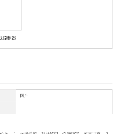
线控制器
国产
公斤。 2、无线遥控，智能解密，性能稳定，效果可靠。 3、