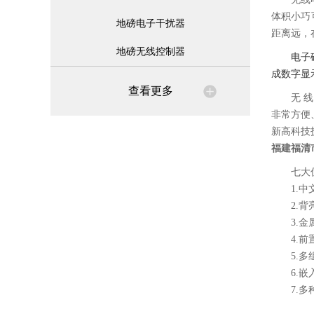
体积小巧
地磅电子干扰器
距离远，
地磅无线控制器
电子
成数字显
查看更多
无 
非常方便
新高科技
福建福清
七大
1.
2.
3.
4.
5.
6.
7.