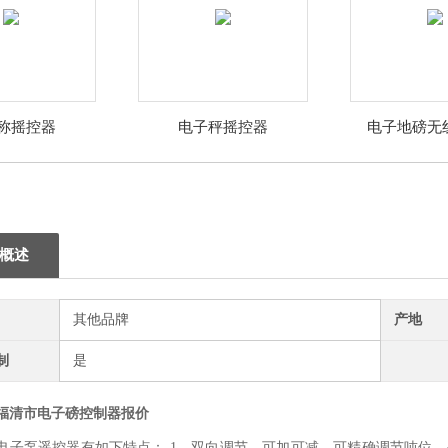
称摇控器
电子秤摇控器
电子地磅无
概述
其他品牌
产地
制
是
福清市电子磅控制器报价
电子泵遥控器有如下特点： 1、双向调节，可加可减，可精确调节吨位、