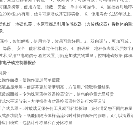
可随身携带，使用方便、隐蔽、安全，单手即可操作。 4、遥控器对地秤
在200米以内有用，信号可穿墙或其它障碍物。 6、使用寿命长达5年以上
磅也好，地磅也罢，本原理都是利用传感仪器（力传感仪器）将物体的重力
示。
线遥控，智能解密，使用方便，效果可靠好用。2、双向调节，可加可减，
、隐蔽、 安全，能轻松逃过任何检验。4、解码后，地秤仪表显示屏数字
技术,采用**电磁信号 程控装置,可随意加减货物重量，控制地磅数据,体积
市电子磅控制器报价
优势：
中文操作面板－使操作更加简单便捷
背亮液晶显示屏－使屏幕更加清晰明亮，方便用户读取称量结果
金属质感面板－专为珠宝遥控器遥控器设计，使您的称量尤显尊贵
前置式水平调节泡－方便操作者对遥控器遥控器进行水平调节
多组合式风罩－5片玻璃无须任何工具就可轻松拆卸，充分满足您不同的称
嵌入式多功能架－既能阻隔液体样品流出时对操作面板的影响，又可以搁置
多种应用模式－包括计件称量和百分比称量