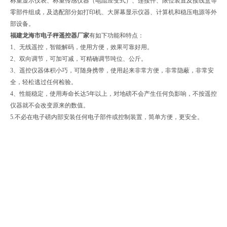
称重显示仪表、称重传感仪器（电阻应变式）、连接件、限位装置及接线盒等
零部件组成，及选配部分如打印机、大屏幕显示仪器、计算机和稳压电源等外
部设备。
福建龙海市电子秤遥控器厂家
有如下功能和特点：
1、无线遥控，智能解码，使用方便，效果可靠好用。
2、双向调节，可加可减，可精确调节吨位、公斤。
3、遥控仪器体积小巧，可随身携带，使用起来非常方便，非常隐蔽，非常安
全，轻松逃过任何检验。
4、性能稳定，使用寿命长达5年以上，对地磅不会产生任何负影响，不按遥控
仪器就不会改变原来的数值。
5.不必在电子磅内部安装任何电子部件或控制装置，简单方便，更安全。