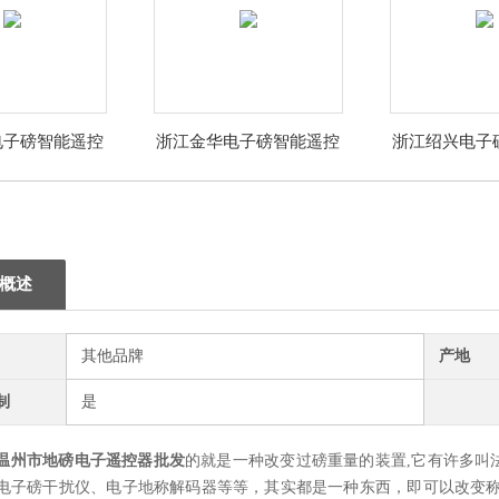
电子磅智能遥控
浙江金华电子磅智能遥控
浙江绍兴电子
器厂家
器厂家
器厂
概述
其他品牌
产地
制
是
温州市地磅电子遥控器批发
的
就是一种改变过磅重量的装置,它有许多叫
电子磅干扰仪、电子地称解码器等等，其实都是一种东西，即可以改变称