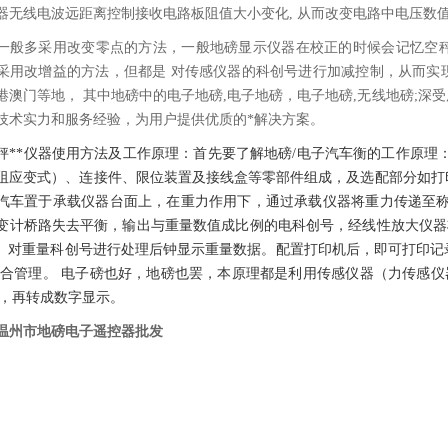
器无线电波远距离控制接收电路板阻值大小变化, 从而改变电路中电压数值
一般多采用改变零点的方法，一般地磅显示仪器在校正的时候会记忆空
采用改增益的方法，但都是 对传感仪器的科创号进行加减控制，从而实
港澳门等地， 其中地磅中的电子地磅,电子地磅，电子地磅,无线地磅;
技术实力和服务经验，为用户提供优质的*解决方案。
秤**仪器使用方法及工作原理：首先要了解地磅/电子汽车衡的工作原理
阻应变式）、连接件、限位装置及接线盒等零部件组成，及选配部分如打
汽车置于承载仪器台面上，在重力作用下，通过承载仪器将重力传递至称
变计桥路失去平衡，输出与重量数值成比例的电科创号，经线性放大仪器
U）对重量科创号进行处理后钟显示重量数据。配置打印机后，即可打印
综合管理。 电子磅也好，地磅也罢，本原理都是利用传感仪器（力传感仪
），再转成数字显示。
温州市地磅电子遥控器批发