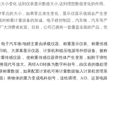
大小变化 达到仪表显示数值大小,达到理想数值变化的作用。
秤零点的大小，如果零点发生变化，显示仪器示值就会产生变
现对称重计量设备的加减。电子磅控制噐，汽车衡，汽车等产
深受广大消费者欢迎。目前，公司已拥有一套覆盖全面的产品，凭
：电子汽车衡/地磅主要由承载仪器、称重显示仪表、称重传感
印机、大屏幕显示仪器、计算机和稳压电源等外部设备。被称
重传感仪器， 使称重传感仪器弹性体产生变形，贴附于弹性
将现代号放大。再经A/D转换为数字科创号，由仪表的微处理
记录称重数据，如果配置计算机可将计量数据输入计算机管理系
器）将物体的重力变成电科创号，送给调理、A/D、运算电路