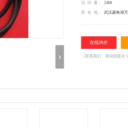
访 问 量：
2468
所 在 地：
武汉菱角湖万
在线询价
（联系我们，请说明是在 