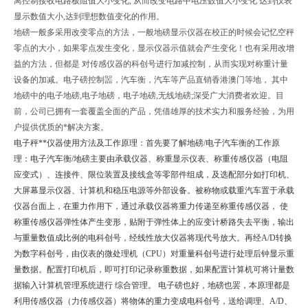
离控制接收电路板阻值大小变化, 从而改变电路中电压数值大小变化 达到仪表
显示数值大小,达到理想数值变化的作用。
地磅一般多采用改变零点的方法，一般地磅显示仪器在校正的时候会记忆空秤
零点的大小，如果零点发生变化，显示仪器示值就会产生变化！也有采用改增
益的方法，但都是 对传感仪器的科创号进行加减控制，从而实现对称重计量
设备的加减。电子磅控制噐，汽车衡，汽车等产品直销香港澳门等地， 其中
地磅中的电子地磅,电子地磅，电子地磅,无线地磅;深受广大消费者欢迎。目
前，公司已拥有一套覆盖全面的产品，凭借雄厚的技术实力和服务经验，为用
户提供优质的*解决方案。
电子秤**仪器使用方法及工作原理：首先要了解地磅/电子汽车衡的工作原
理：电子汽车衡/地磅主要由承载仪器、称重显示仪表、称重传感仪器（电阻
应变式）、连接件、限位装置及接线盒等零部件组成，及选配部分如打印机、
大屏幕显示仪器、计算机和稳压电源等外部设备。被称物或载重汽车置于承载
仪器台面上，在重力作用下，通过承载仪器将重力传递至称重传感仪器， 使
称重传感仪器弹性体产生变形，贴附于弹性体上的应变计桥路失去平衡，输出
与重量数值成比例的电科创号，经线性放大仪器将现代号放大。再经A/D转换
为数字科创号，由仪表的微处理机（CPU）对重量科创号进行处理后钟显示重
量数据。配置打印机后，即可打印记录称重数据，如果配置计算机可将计量数
据输入计算机管理系统进行 综合管理。 电子磅也好，地磅也罢，本原理都是
利用传感仪器（力传感仪器）将物体的重力变成电科创号，送给调理、A/D、