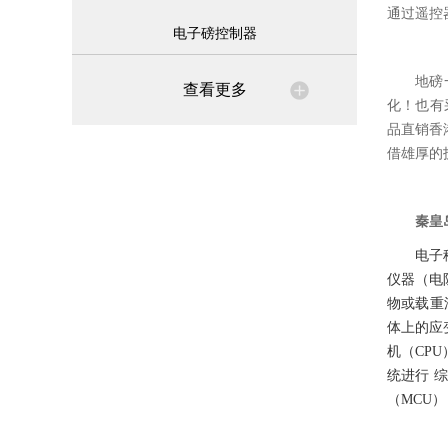
通过遥控
电子磅控制器
地磅
查看更多
化！也有
品直销香
借雄厚的
秦皇
电子
仪器（电
物或载重
体上的应
机（CP
统进行 
（MCU