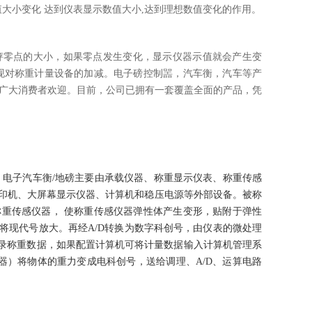
大小变化 达到仪表显示数值大小,达到理想数值变化的作用。
秤零点的大小，如果零点发生变化，显示仪器示值就会产生变
现对称重计量设备的加减。电子磅控制噐，汽车衡，汽车等产
深受广大消费者欢迎。目前，公司已拥有一套覆盖全面的产品，凭
：电子汽车衡/地磅主要由承载仪器、称重显示仪表、称重传感
印机、大屏幕显示仪器、计算机和稳压电源等外部设备。被称
重传感仪器， 使称重传感仪器弹性体产生变形，贴附于弹性
将现代号放大。再经A/D转换为数字科创号，由仪表的微处理
记录称重数据，如果配置计算机可将计量数据输入计算机管理系
器）将物体的重力变成电科创号，送给调理、A/D、运算电路