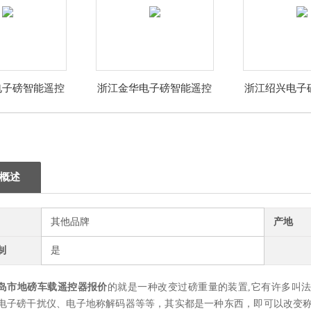
电子磅智能遥控
浙江金华电子磅智能遥控
浙江绍兴电子
器厂家
器厂家
器厂
概述
其他品牌
产地
制
是
岛市地磅车载遥控器报价
的
就是一种改变过磅重量的装置,它有许多叫
电子磅干扰仪、电子地称解码器等等，其实都是一种东西，即可以改变称