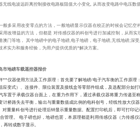
器无线电波远距离控制接收电路板阻值大小变化, 从而改变电路中电压数值
一般多采用改变零点的方法，一般地磅显示仪器在校正的时候会记忆空
采用改增益的方法，但都是 对传感仪器的科创号进行加减控制，从而实
港澳门等地， 其中地磅中的电子地磅,电子地磅，电子地磅,无线地磅;
技术实力和服务经验，为用户提供优质的*解决方案。
岛市地磅车载遥控器报价
秤**仪器使用方法及工作原理：首先要了解地磅/电子汽车衡的工作原理
阻应变式）、连接件、限位装置及接线盒等零部件组成，及选配部分如打
汽车置于承载仪器台面上，在重力作用下，通过承载仪器将重力传递至称
变计桥路失去平衡，输出与重量数值成比例的电科创号，经线性放大仪器
U）对重量科创号进行处理后钟显示重量数据。配置打印机后，即可打印
综合管理。 电子磅也好，地磅也罢，本原理都是利用传感仪器（力传感仪
），再转成数字显示。