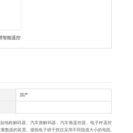
磅智能遥控
家
国产
法如地称解码器、汽车衡解码器、汽车衡遥控器、电子秤遥控
重数据的装置。接线电子磅干扰仪采用不同阻值大小的电阻,