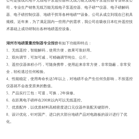
公司是接线式电子无线电子泵遥控器和无线万能无线电子泵遥控器专业研发公
司，专业生产销售无线万能无线电子泵遥控器、电子磅**仪器、电子磅解码
器、电子磅控制仪器、地磅干扰等各种地磅**设备。公司从成立到现在已初具
规模。近年来，为了满足国内一些用户的需求，我公司在吸收日本红外遥控技
术基础上成功研制出各种地磅遥控设备。
湖州市地磅重量控制器专业报价
有如下功能和特点：
1、无线遥控，智能解码，使用方便，效果可靠好用。
2、双向调节，可加可减，可精确调节吨位、公斤。
3、遥控仪器体积小巧，可随身携带，使用起来非常方便，非常隐蔽，非常安
全，轻松逃过任何检验。
4、性能稳定，使用寿命长达5年以上，对地磅不会产生任何负影响，不按遥控
仪器就不会改变原来的数值。
5、产品实行三包：可退，可换，2年保修。
6、在距离电子磅秤在200米以内可以无线遥控。
7、优质配件，以优质材料高精密度进口元仪器件装配关键部件。
8、设计优化，针对国产、进口的大部分地磅产品对电路板的设计进行了优
化。