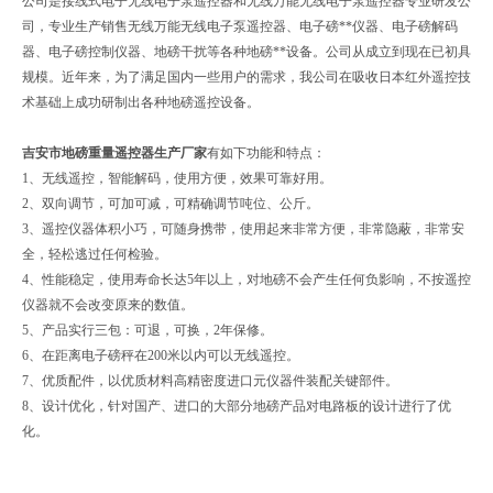
公司是接线式电子无线电子泵遥控器和无线万能无线电子泵遥控器专业研发公
司，专业生产销售无线万能无线电子泵遥控器、电子磅**仪器、电子磅解码
器、电子磅控制仪器、地磅干扰等各种地磅**设备。公司从成立到现在已初具
规模。近年来，为了满足国内一些用户的需求，我公司在吸收日本红外遥控技
术基础上成功研制出各种地磅遥控设备。
吉安市地磅重量遥控器生产厂家
有如下功能和特点：
1、无线遥控，智能解码，使用方便，效果可靠好用。
2、双向调节，可加可减，可精确调节吨位、公斤。
3、遥控仪器体积小巧，可随身携带，使用起来非常方便，非常隐蔽，非常安
全，轻松逃过任何检验。
4、性能稳定，使用寿命长达5年以上，对地磅不会产生任何负影响，不按遥控
仪器就不会改变原来的数值。
5、产品实行三包：可退，可换，2年保修。
6、在距离电子磅秤在200米以内可以无线遥控。
7、优质配件，以优质材料高精密度进口元仪器件装配关键部件。
8、设计优化，针对国产、进口的大部分地磅产品对电路板的设计进行了优
化。