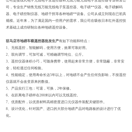
公司是接线式电子无线电子泵遥控器和无线万能无线电子泵遥控器专业研发公
司，专业生产销售无线万能无线电子泵遥控器、电子磅**仪器、电子磅解码
器、电子磅控制仪器、地磅干扰等各种地磅**设备。公司从成立到现在已初具
规模。近年来，为了满足国内一些用户的需求，我公司在吸收日本红外遥控技
术基础上成功研制出各种地磅遥控设备。
驻马店市地磅车载遥控器批发生产
有如下功能和特点：
1、无线遥控，智能解码，使用方便，效果可靠好用。
2、双向调节，可加可减，可精确调节吨位、公斤。
3、遥控仪器体积小巧，可随身携带，使用起来非常方便，非常隐蔽，非常安
全，轻松逃过任何检验。
4、性能稳定，使用寿命长达5年以上，对地磅不会产生任何负影响，不按遥控
仪器就不会改变原来的数值。
5、产品实行三包：可退，可换，2年保修。
6、在距离电子磅秤在200米以内可以无线遥控。
7、优质配件，以优质材料高精密度进口元仪器件装配关键部件。
8、设计优化，针对国产、进口的大部分地磅产品对电路板的设计进行了优
化。