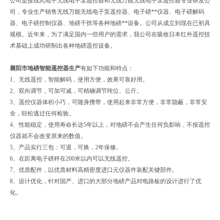
公司是接线式电子无线电子泵遥控器和无线万能无线电子泵遥控器专业研发公
司，专业生产销售无线万能无线电子泵遥控器、电子磅**仪器、电子磅解码
器、电子磅控制仪器、地磅干扰等各种地磅**设备。公司从成立到现在已初具
规模。近年来，为了满足国内一些用户的需求，我公司在吸收日本红外遥控技
术基础上成功研制出各种地磅遥控设备。
襄阳市地磅智能遥控器生产
有如下功能和特点：
1、无线遥控，智能解码，使用方便，效果可靠好用。
2、双向调节，可加可减，可精确调节吨位、公斤。
3、遥控仪器体积小巧，可随身携带，使用起来非常方便，非常隐蔽，非常安
全，轻松逃过任何检验。
4、性能稳定，使用寿命长达5年以上，对地磅不会产生任何负影响，不按遥控
仪器就不会改变原来的数值。
5、产品实行三包：可退，可换，2年保修。
6、在距离电子磅秤在200米以内可以无线遥控。
7、优质配件，以优质材料高精密度进口元仪器件装配关键部件。
8、设计优化，针对国产、进口的大部分地磅产品对电路板的设计进行了优
化。