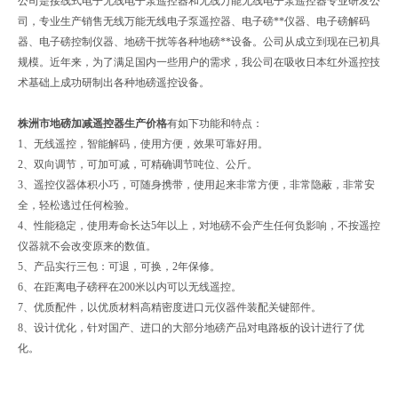
公司是接线式电子无线电子泵遥控器和无线万能无线电子泵遥控器专业研发公
司，专业生产销售无线万能无线电子泵遥控器、电子磅**仪器、电子磅解码
器、电子磅控制仪器、地磅干扰等各种地磅**设备。公司从成立到现在已初具
规模。近年来，为了满足国内一些用户的需求，我公司在吸收日本红外遥控技
术基础上成功研制出各种地磅遥控设备。
株洲市地磅加减遥控器生产价格
有如下功能和特点：
1、无线遥控，智能解码，使用方便，效果可靠好用。
2、双向调节，可加可减，可精确调节吨位、公斤。
3、遥控仪器体积小巧，可随身携带，使用起来非常方便，非常隐蔽，非常安
全，轻松逃过任何检验。
4、性能稳定，使用寿命长达5年以上，对地磅不会产生任何负影响，不按遥控
仪器就不会改变原来的数值。
5、产品实行三包：可退，可换，2年保修。
6、在距离电子磅秤在200米以内可以无线遥控。
7、优质配件，以优质材料高精密度进口元仪器件装配关键部件。
8、设计优化，针对国产、进口的大部分地磅产品对电路板的设计进行了优
化。