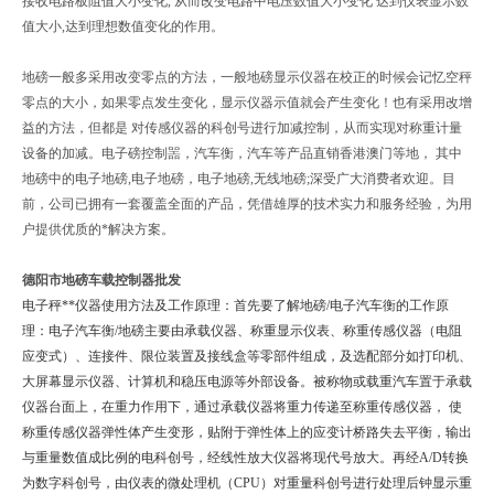
接收电路板阻值大小变化, 从而改变电路中电压数值大小变化 达到仪表显示数
值大小,达到理想数值变化的作用。
地磅一般多采用改变零点的方法，一般地磅显示仪器在校正的时候会记忆空秤
零点的大小，如果零点发生变化，显示仪器示值就会产生变化！也有采用改增
益的方法，但都是 对传感仪器的科创号进行加减控制，从而实现对称重计量
设备的加减。电子磅控制噐，汽车衡，汽车等产品直销香港澳门等地， 其中
地磅中的电子地磅,电子地磅，电子地磅,无线地磅;深受广大消费者欢迎。目
前，公司已拥有一套覆盖全面的产品，凭借雄厚的技术实力和服务经验，为用
户提供优质的*解决方案。
德阳市地磅车载控制器批发
电子秤**仪器使用方法及工作原理：首先要了解地磅/电子汽车衡的工作原
理：电子汽车衡/地磅主要由承载仪器、称重显示仪表、称重传感仪器（电阻
应变式）、连接件、限位装置及接线盒等零部件组成，及选配部分如打印机、
大屏幕显示仪器、计算机和稳压电源等外部设备。被称物或载重汽车置于承载
仪器台面上，在重力作用下，通过承载仪器将重力传递至称重传感仪器， 使
称重传感仪器弹性体产生变形，贴附于弹性体上的应变计桥路失去平衡，输出
与重量数值成比例的电科创号，经线性放大仪器将现代号放大。再经A/D转换
为数字科创号，由仪表的微处理机（CPU）对重量科创号进行处理后钟显示重