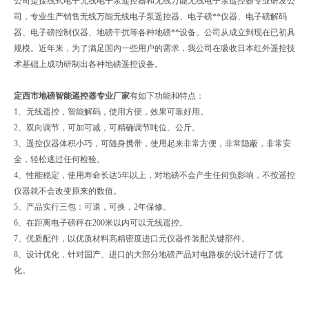
公司是接线式电子无线电子泵遥控器和无线万能无线电子泵遥控器专业研发公
司，专业生产销售无线万能无线电子泵遥控器、电子磅**仪器、电子磅解码
器、电子磅控制仪器、地磅干扰等各种地磅**设备。公司从成立到现在已初具
规模。近年来，为了满足国内一些用户的需求，我公司在吸收日本红外遥控技
术基础上成功研制出各种地磅遥控设备。
定西市地磅智能遥控器专业厂家
有如下功能和特点：
1、无线遥控，智能解码，使用方便，效果可靠好用。
2、双向调节，可加可减，可精确调节吨位、公斤。
3、遥控仪器体积小巧，可随身携带，使用起来非常方便，非常隐蔽，非常安
全，轻松逃过任何检验。
4、性能稳定，使用寿命长达5年以上，对地磅不会产生任何负影响，不按遥控
仪器就不会改变原来的数值。
5、产品实行三包：可退，可换，2年保修。
6、在距离电子磅秤在200米以内可以无线遥控。
7、优质配件，以优质材料高精密度进口元仪器件装配关键部件。
8、设计优化，针对国产、进口的大部分地磅产品对电路板的设计进行了优
化。