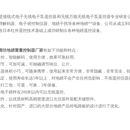
是接线式电子无线电子泵遥控器和无线万能无线电子泵遥控器专业研发公
磅解码器、电子磅控制仪器、地磅干扰等各种地磅**设备。公司从成立
收日本红外遥控技术基础上成功研制出各种地磅遥控设备。
廊坊地磅重量控制器厂家
有如下功能和特点：
遥控，智能解码，使用方便，效果可靠好用。
调节，可加可减，可精确调节吨位、公斤。
仪器体积小巧，可随身携带，使用起来非常方便，非常隐蔽，非常安全，
稳定，使用寿命长达5年以上，对地磅不会产生任何负影响，不按遥控仪器
实行三包：可退，可换，2年保修。
离电子磅秤在200米以内可以无线遥控。
配件，以优质材料高精密度进口元仪器件装配关键部件。
优化，针对国产、进口的大部分地磅产品对电路板的设计进行了优化。