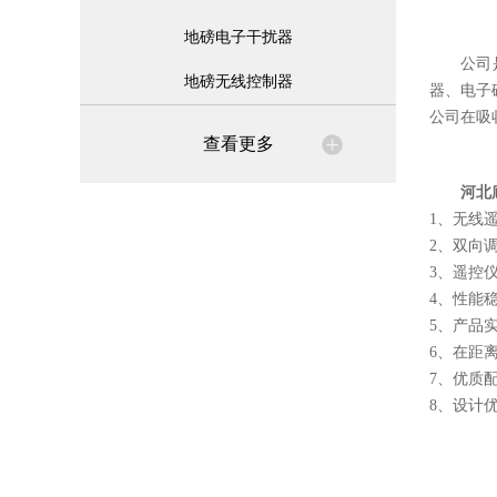
地磅电子干扰器
公司
地磅无线控制器
器、电子
公司在吸
查看更多
河北
1、无线
2、双向
3、遥控
4、性能
5、产品
6、在距
7、优质
8、设计