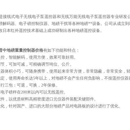
是接线式电子无线电子泵遥控器和无线万能无线电子泵遥控器专业研发公
磅解码器、电子磅控制仪器、地磅干扰等各种地磅**设备。公司从成立
收日本红外遥控技术基础上成功研制出各种地磅遥控设备。
晋中地磅重量控制器价格
有如下功能和特点：
遥控，智能解码，使用方便，效果可靠好用。
调节，可加可减，可精确调节吨位、公斤。
仪器体积小巧，可随身携带，使用起来非常方便，非常隐蔽，非常安全，
稳定，使用寿命长达5年以上，对地磅不会产生任何负影响，不按遥控仪器
实行三包：可退，可换，2年保修。
离电子磅秤在200米以内可以无线遥控。
配件，以优质材料高精密度进口元仪器件装配关键部件。
优化，针对国产、进口的大部分地磅产品对电路板的设计进行了优化。