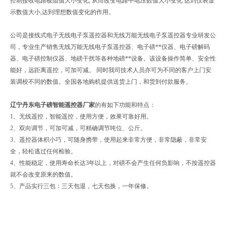
控制接收电路板阻值大小变化, 从而改变电路中电压数值大小变化 达到仪表显
示数值大小,达到理想数值变化的作用。
公司是接线式电子无线电子泵遥控器和无线万能无线电子泵遥控器专业研发公
司，专业生产销售无线万能无线电子泵遥控器、电子磅**仪器、电子磅解码
器、电子磅控制仪器、地磅干扰等各种地磅**设备。该设备操作简单、安全性
能好，远距离遥控，可加可减。 同时我司技术人员亦可为不同的客户上门安
装调校不同的数值。全国各地购机提供送货上门，和货到付款服务。
辽宁丹东电子磅智能遥控器厂家
的
有如下功能和特点：
1、无线遥控，智能遥控，使用方便，效果可靠好用。
2、双向调节，可加可减，可精确调节吨位、公斤。
3、遥控器体积小巧，可随身携带，使用起来非常方便，非常隐蔽，非常安
全，轻松逃过任何检验。
4、性能稳定，使用寿命长达3年以上，对磅不会产生任何负影响，不按遥控器
就不会改变原来的数值。
5、产品实行三包：三天包退，七天包换，一年保修。