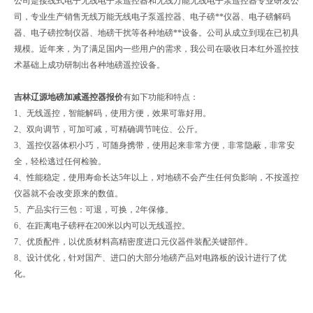
公司是接线式电子无线电子泵遥控器和无线万能无线电子泵遥控器专业研发公
司，专业生产销售无线万能无线电子泵遥控器、电子磅**仪器、电子磅解码
器、电子磅控制仪器、地磅干扰等各种地磅**设备。公司从成立到现在已初具
规模。近年来，为了满足国内一些用户的需求，我公司在吸收日本红外遥控技
术基础上成功研制出各种地磅遥控设备。
吉林辽源地磅加减遥控器报价
有如下功能和特点：
1、无线遥控，智能解码，使用方便，效果可靠好用。
2、双向调节，可加可减，可精确调节吨位、公斤。
3、遥控仪器体积小巧，可随身携带，使用起来非常方便，非常隐蔽，非常安
全，轻松逃过任何检验。
4、性能稳定，使用寿命长达5年以上，对地磅不会产生任何负影响，不按遥控
仪器就不会改变原来的数值。
5、产品实行三包：可退，可换，2年保修。
6、在距离电子磅秤在200米以内可以无线遥控。
7、优质配件，以优质材料高精密度进口元仪器件装配关键部件。
8、设计优化，针对国产、进口的大部分地磅产品对电路板的设计进行了优
化。