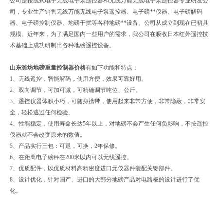
公司是接线式电子无线电子泵遥控器和无线万能无线电子泵遥控器专业研发公
司，专业生产销售无线万能无线电子泵遥控器、电子磅**仪器、电子磅解码
器、电子磅控制仪器、地磅干扰等各种地磅**设备。公司从成立到现在已初具
规模。近年来，为了满足国内一些用户的需求，我公司在吸收日本红外遥控技
术基础上成功研制出各种地磅遥控设备。
山东潍坊地磅重量控制器价格
有如下功能和特点：
1、无线遥控，智能解码，使用方便，效果可靠好用。
2、双向调节，可加可减，可精确调节吨位、公斤。
3、遥控仪器体积小巧，可随身携带，使用起来非常方便，非常隐蔽，非常安
全，轻松逃过任何检验。
4、性能稳定，使用寿命长达5年以上，对地磅不会产生任何负影响，不按遥控
仪器就不会改变原来的数值。
5、产品实行三包：可退，可换，2年保修。
6、在距离电子磅秤在200米以内可以无线遥控。
7、优质配件，以优质材料高精密度进口元仪器件装配关键部件。
8、设计优化，针对国产、进口的大部分地磅产品对电路板的设计进行了优
化。