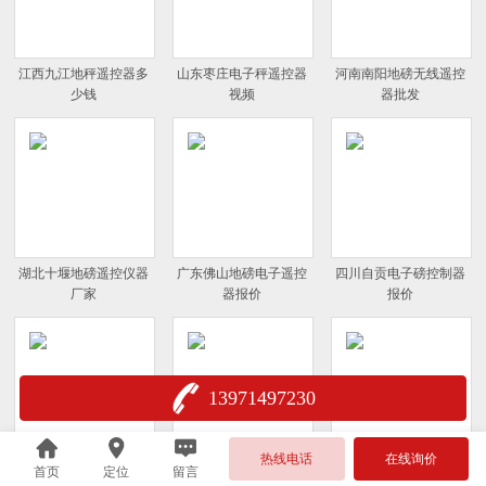
江西九江地秤遥控器多
山东枣庄电子秤遥控器
河南南阳地磅无线遥控
少钱
视频
器批发
湖北十堰地磅遥控仪器
广东佛山地磅电子遥控
四川自贡电子磅控制器
厂家
器报价
报价
13971497230
热线电话
在线询价
首页
定位
留言
北京昌平区数字磅遥控
上海长宁地秤遥控器批
重庆黔江电子秤遥控器