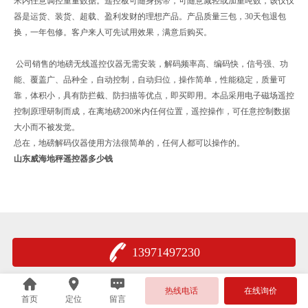
米内任意调控重量数据。遥控板可随身携带，可随意减轻或加重吨数，该仪仪
器是运货、装货、超载、盈利发财的理想产品。产品质量三包，30天包退包
换，一年包修。客户来人可先试用效果，满意后购买。
公司销售的地磅无线遥控仪器无需安装，解码频率高、编码快，信号强、功
能、覆盖广、品种全，自动控制，自动归位，操作简单，性能稳定，质量可
靠，体积小，具有防拦截、防扫描等优点，即买即用。本品采用电子磁场遥控
控制原理研制而成，在离地磅200米内任何位置，遥控操作，可任意控制数据
大小而不被发觉。
总在，地磅解码仪器使用方法很简单的，任何人都可以操作的。
山东威海地秤遥控器多少钱
13971497230
热线电话
在线询价
首页
定位
留言