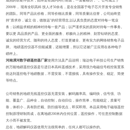
成熟的软硬件技术，始终走在国内同行前面，一直被模仿，*。公司成立于
2006年， 现有全职高科 技人才50余名，是在全国基于电子芯片开发专业销售
的团队。同等产品比价格，同等价格比质量，同等质量比信誉，公司始终坚
持"质求存，诚立 信，德致远"的经营理念,以认真负责的态度对待每一笔业
务；以精益求精的精神对待每一套产品；以严谨求实的原则对待每一件事务。
要以更 高品质的产品、更全面的服务、积极向上的精神、刻苦钻研的态度、
诚实的经营方式、随和的待人态度，打造更健全、更有实力的网络销售电子品
牌。 地磅遥控仪器不但能减重，还能增重，所以它还被广泛应用在各种电子
磅秤上。
河南漯河数字磅遥控器厂家
使用方法及产品说明：瑞达电子科技公司生产销售
的万能地磅遥控仪器是引进日本高科遥感技术，采用强力电磁信号程控装置系
统达到遥控电子地磅数据，不需安装，不需接线，具有操作安全、稳定、简便
等特点。
公司销售的地磅无线遥控仪器无需安装，解码频率高、编码快，信号强、功
能、覆盖广、品种全，自动控制，自动归位，操作简单，性能稳定，质量可
靠，体积小，具有防拦截、防扫描等优点，即买即用。本品采用电子磁场遥控
控制原理研制而成，在离地磅200米内任何位置，遥控操作，可任意控制数据
大小而不被发觉。
总在，地磅解码仪器使用方法很简单的，任何人都可以操作的。