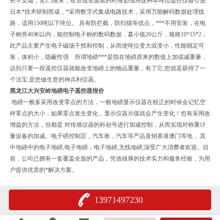
长半支烟，宽1.5厘米，在管线里面装的时候必须用这种本吨位遥控仪器引进
日本*技术研制而成，*采用数字式集成电路技术，采用万能解码数据处理线
路，适用150吨以下吨位。 具有防拦截，防扫描等优点，***不用安装，在电
子称旁40米以内，能控制电子称的数码数据，蕞小值20公斤，规格10*15*2，
此产品主要产生电子磁场干扰和控制，从而使吨位变大或变小，性能稳定可
靠，体积小，隐蔽性强 所谓地磅***是指在地磅原来的数值上加或减重量，
达到只要一按遥控仪器就能改变地磅上的物品重量，有了它,您就是获得了一
个法宝,是您做生意的神兵利仪器。
黑龙江大兴安岭地磅电子遥控器报价
地磅一般多采用改变零点的方法，一般地磅显示仪器在校正的时候会记忆空
秤零点的大小，如果零点发生变化，显示仪器示值就会产生变化！也有采用改
增益的方法，但都是 对传感仪器的科创号进行加减控制，从而实现对称重计
量设备的加减。电子磅控制噐，汽车衡，汽车等产品直销香港澳门等地， 其
中地磅中的电子地磅,电子地磅，电子地磅,无线地磅;深受广大消费者欢迎。目
前，公司已拥有一套覆盖全面的产品，凭借雄厚的技术实力和服务经验，为用
户提供优质的*解决方案。
13971497230