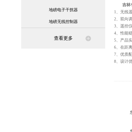
吉林
地磅电子干扰器
1、无线
2、双向
地磅无线控制器
3、遥控
4、性能
查看更多
5、产品
6、在距
7、优质
8、设计