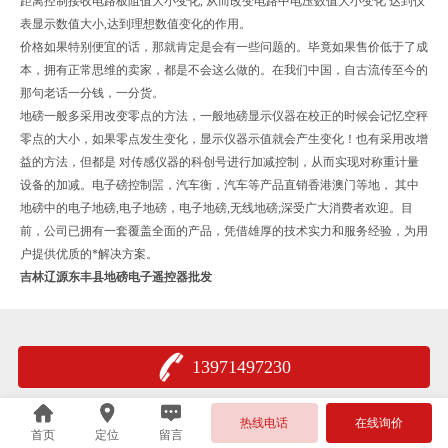
距离控制接收电路板阻值大小变化, 从而改变电路中电压数值大小变化 达到仪
表显示数值大小,达到理想数值变化的作用。
价格如果特别便宜的话，那就肯定是会有一些问题的。毕竟如果售价低于了成
本，拥有正常思维的卖家，都是不会这么做的。在我们中国，自古流传至今的
那句老话一分钱，一分货。
地磅一般多采用改变零点的方法，一般地磅显示仪器在校正的时候会记忆空秤
零点的大小，如果零点发生变化，显示仪器示值就会产生变化！也有采用改增
益的方法，但都是 对传感仪器的科创号进行加减控制，从而实现对称重计量
设备的加减。电子磅控制噐，汽车衡，汽车等产品直销香港澳门等地， 其中
地磅中的电子地磅,电子地磅，电子地磅,无线地磅;深受广大消费者欢迎。目
前，公司已拥有一套覆盖全面的产品，凭借雄厚的技术实力和服务经验，为用
户提供优质的*解决方案。
吉林辽源东丰县地磅电子遥控器批发
13971497230
热线电话
在线询价
首页
定位
留言