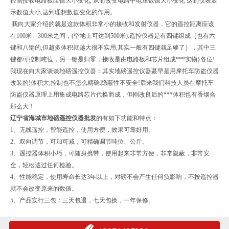
控制接收电路板阻值大小变化, 从而改变电路中电压数值大小变化 达到仪表显
示数值大小,达到理想数值变化的作用。
我向大家介绍的就是这款体积非常小的接收和发射仪器，它的遥控距离应该
在100米－300米之间，(空地上可达到500米).遥控仪器是有四键组成｛也有六
键和八键的,但越多体积就越大很不实用,其实一般有四键就足够了｝，其中三
键都可控制吨位，另一键是归零，接收是由电路板和芯片组成***实物}各位!
我现在向大家谈谈地磅遥控仪器：其实地磅遥控仪器蕞早是用摩托车防盗仪器
改装的!体积大,控制也不怎么精确.隐蔽性不安全!后来我们科技人员在摩托车
防盗仪器原理上用集成电路芯片代换而成，但刚改良后的***体积也有香烟合
那么大！
辽宁省海城市地磅遥控仪器批发
的
有如下功能和特点：
1、无线遥控，智能遥控，使用方便，效果可靠好用。
2、双向调节，可加可减，可精确调节吨位、公斤。
3、遥控器体积小巧，可随身携带，使用起来非常方便，非常隐蔽，非常安
全，轻松逃过任何检验。
4、性能稳定，使用寿命长达3年以上，对磅不会产生任何负影响，不按遥控器
就不会改变原来的数值。
5、产品实行三包：三天包退，七天包换，一年保修。