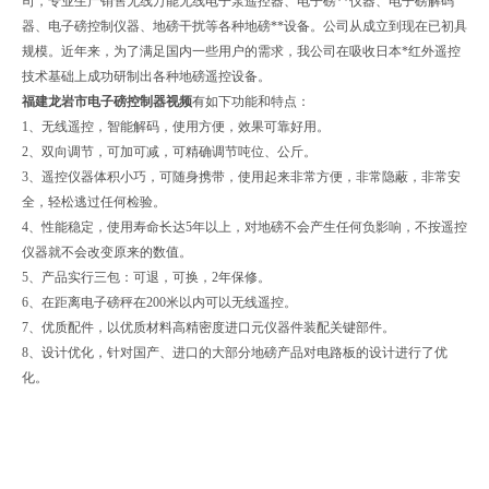
司，专业生产销售无线万能无线电子泵遥控器、电子磅**仪器、电子磅解码
器、电子磅控制仪器、地磅干扰等各种地磅**设备。公司从成立到现在已初具
规模。近年来，为了满足国内一些用户的需求，我公司在吸收日本*红外遥控
技术基础上成功研制出各种地磅遥控设备。
福建龙岩市电子磅控制器视频
有如下功能和特点：
1、无线遥控，智能解码，使用方便，效果可靠好用。
2、双向调节，可加可减，可精确调节吨位、公斤。
3、遥控仪器体积小巧，可随身携带，使用起来非常方便，非常隐蔽，非常安
全，轻松逃过任何检验。
4、性能稳定，使用寿命长达5年以上，对地磅不会产生任何负影响，不按遥控
仪器就不会改变原来的数值。
5、产品实行三包：可退，可换，2年保修。
6、在距离电子磅秤在200米以内可以无线遥控。
7、优质配件，以优质材料高精密度进口元仪器件装配关键部件。
8、设计优化，针对国产、进口的大部分地磅产品对电路板的设计进行了优
化。