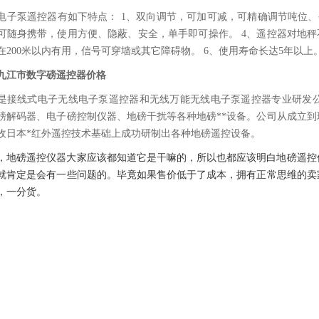
电子泵遥控器有如下特点： 1、双向调节，可加可减，可精确调节吨位、
可随身携带，使用方便、隐蔽、安全，单手即可操作。 4、遥控器对地秤
在200米以内有用，信号可穿墙或其它障碍物。 6、使用寿命长达5年以上
九江市数字磅遥控器价格
是接线式电子无线电子泵遥控器和无线万能无线电子泵遥控器专业研发公
磅解码器、电子磅控制仪器、地磅干扰等各种地磅**设备。公司从成立
收日本*红外遥控技术基础上成功研制出各种地磅遥控设备。
，地磅遥控仪器大家应该都知道它是干嘛的，所以也都应该明白地磅遥控
就肯定是会有一些问题的。毕竟如果售价低于了成本，拥有正常思维的卖
，一分货。