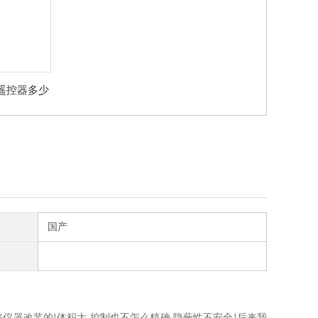
遥控器多少
国产
仪器改装的!体积大,控制也不怎么精确.隐蔽性不安全!后来我