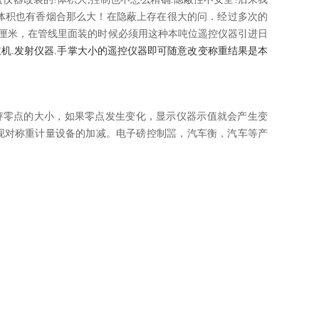
*体积也有香烟合那么大！在隐蔽上存在很大的问．经过多次的
.5厘米，在管线里面装的时候必须用这种本吨位遥控仪器引进日
主机.发射仪器.手掌大小的遥控仪器即可随意改变称重结果是本
秤零点的大小，如果零点发生变化，显示仪器示值就会产生变
现对称重计量设备的加减。电子磅控制噐，汽车衡，汽车等产