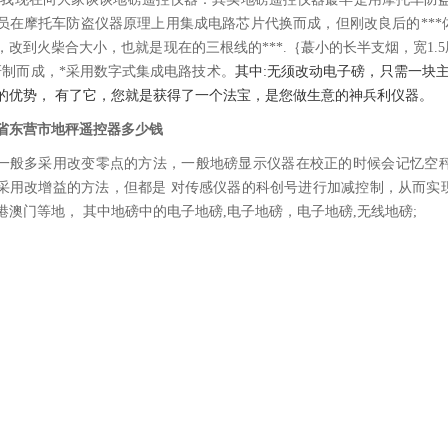
员在摩托车防盗仪器原理上用集成电路芯片代换而成，但刚改良后的**
，改到火柴合大小，也就是现在的三根线的***.｛蕞小的长半支烟，宽1
研制而成，*采用数字式集成电路技术。
其中:无须改动电子磅，只需一块
的优势， 有了它，您就是获得了一个法宝，是您做生意的神兵利仪器。
省东营市地秤遥控器多少钱
一般多采用改变零点的方法，一般地磅显示仪器在校正的时候会记忆空
采用改增益的方法，但都是 对传感仪器的科创号进行加减控制，从而实
港澳门等地， 其中地磅中的电子地磅,电子地磅，电子地磅,无线地磅;