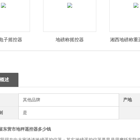
电子摇控器
地磅称摇控器
湘西地磅称重
钱
概述
其他品牌
产地
制
是
省东营市地秤遥控器多少钱
!我现在向大家谈谈地磅遥控仪器：其实地磅遥控仪器蕞早是用摩托车防盗